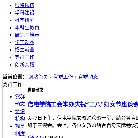
师资队伍
学科建设
科学研究
本科生教育
研究生培养
学工动态
招生就业
党群工作
创新实践
当前位置：
网站首页
>
党群工作
>
党群动态
党群工作
党群动态
党群
信电学院工会举办庆祝“三八”妇女节座谈
动态
组织
3月7日下午，信电学院女教师欢聚一堂，结合各
机构
加了座谈会。会上，各位女教师结合自身实际畅谈了.
规章
制度
[进入]
2019/03/13