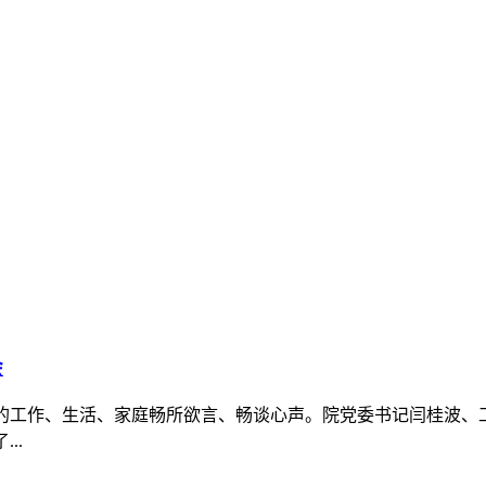
会
自的工作、生活、家庭畅所欲言、畅谈心声。院党委书记闫桂波、
..