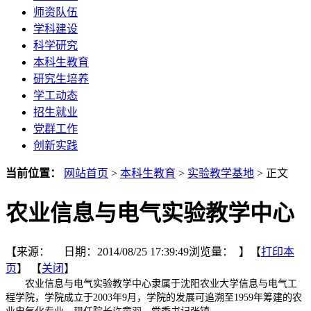
师资队伍
学科建设
科学研究
本科生教育
研究生培养
学工动态
招生就业
党群工作
创新实践
当前位置：
网站首页
>
本科生教育
>
实验教学基地
> 正文
农业信息与电气实验教学中心
【来源： 日期：2014/08/25 17:39:49浏览量：
】【
打印本
页
】 【
关闭
】
农业信息与电气实验教学中心隶属于沈阳农业大学信息与电气工
程学院，学院成立于2003年9月，学院的发展可追溯至1959年筹建的农