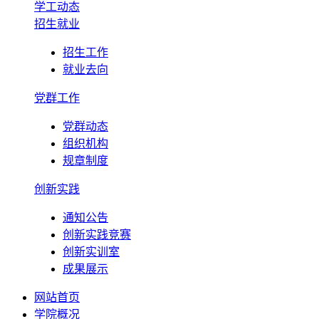
学工动态
招生就业
招生工作
就业去向
党群工作
党群动态
组织机构
规章制度
创新实践
通知公告
创新实践竞赛
创新实训室
成果展示
网站首页
学院概况