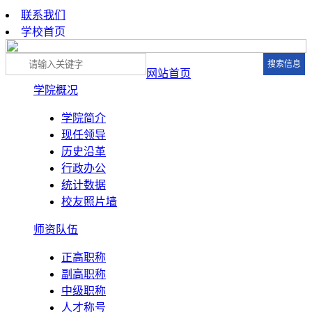
联系我们
学校首页
网站首页
学院概况
学院简介
现任领导
历史沿革
行政办公
统计数据
校友照片墙
师资队伍
正高职称
副高职称
中级职称
人才称号