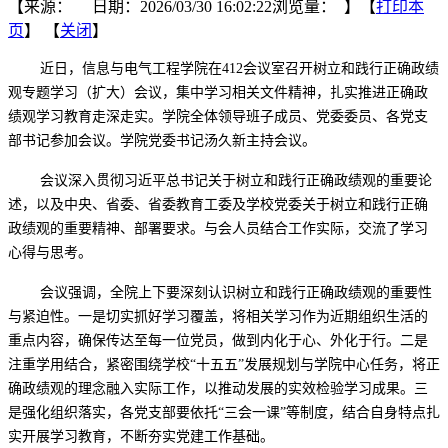
【来源： 日期：2026/03/30 16:02:22浏览量：
】【
打印本
页
】 【
关闭
】
近日，信息与电气工程学院在412会议室召开树立和践行正确政绩
观专题学习（扩大）会议，集中学习相关文件精神，扎实推进正确政
绩观学习教育走深走实。学院全体领导班子成员、党委委员、各党支
部书记参加会议。学院党委书记汤久新主持会议。
会议深入贯彻习近平总书记关于树立和践行正确政绩观的重要论
述，以及中央、省委、省委教育工委及学校党委关于树立和践行正确
政绩观的重要精神、部署要求。与会人员结合工作实际，交流了学习
心得与思考。
会议强调，全院上下要深刻认识树立和践行正确政绩观的重要性
与紧迫性。一是切实抓好学习覆盖，将相关学习作为近期组织生活的
重点内容，确保传达至每一位党员，做到内化于心、外化于行。二是
注重学用结合，紧密围绕学校“十五五”发展规划与学院中心任务，将正
确政绩观的理念融入实际工作，以推动发展的实效检验学习成果。三
是强化组织落实，各党支部要依托“三会一课”等制度，结合自身特点扎
实开展学习教育，不断夯实党建工作基础。