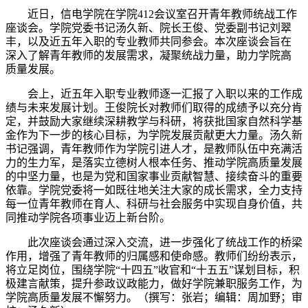
近日
，信电学院在学院
412
会议室召开青年教师统战工作
座谈会。学院党委书记汤久新、院长王俊、党委副书记刘翠
丰，以及近五年入职的专业教师共同参会。本次座谈会旨在
深入了解青年教师的发展需求，凝聚统战力量，助力学院高
质量发展。
会上，近五年入职专业教师逐一汇报了入职以来的工作成
绩与未来发展计划。
王俊院长对教师们取得的成绩予以充分肯
定，并鼓励大家继续深耕教学与科研，将获批国家自然科学基
金作为下一步的核心目标，为学院发展贡献更大力
量。汤久新
书记强调，青年教师作为学院引进人才，是教师队伍中充满活
力的生力军，是落实立德树人根本任务、推动
学院高质量发展
的中坚力量，也是为党和国家事业贡献智慧、接续奋斗的重要
依靠。学院党委将一如既往地关注大家的成长需求，全力支持
每一位青年教师在育人、科研与社会服务中实现自身价值，共
同推动学院各项事业迈上新台阶。
此次座谈会通过深入
交流，进一步强化了统战工作的桥梁
作用，增强了青年教师的归属感和使命感。教师们纷纷表示，
将立足岗位，围绕学院“十四五”收官和“十五五”谋划目标，积
极建言献策，提升参政议政能力，做好学院兼职服务工作，为
学院高质量发展不懈努力。
（撰写：张岩；编辑：周加野；审