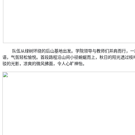
队伍从绿树环绕的后山基地出发。学院领导与教师们并肩而行，一
语，气氛轻松愉悦。首段路程沿山间小径蜿蜒而上，秋日的阳光透过枝
驳的光影，凉爽的微风拂面，令人心旷神怡。