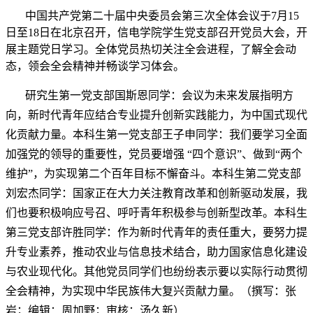
中国共产党第二十届中央委员会第三次全体会议于
7
月
15
日至
18
日在北京召开，信电学院学生党支部召开党员大会，开
展主题党日学习。全体党员热切关注全会进程，了解全会动
态，领会全会精神并畅谈学习体会。
研究生第一党支部国斯恩同学：会议为未来发展指明方
向，新时代青年应结合专业提升创新实践能力，为中国式现代
化贡献力量。本科生第一党支部王子申同学：我们要学习全面
加强党的领导的重要性，党员要增强
“
四个意识”、做到“两个
维护”，为实现第二个百年目标不懈奋斗。本科生第二党支部
刘宏杰同学：国家正在大力关注教育改革和创新驱动发展，我
们也要积极响应号召、呼吁青年积极参与创新型改革。本科生
第三党支部许胜同学：作为新时代青年的责任重大，要努力提
升专业素养，推动农业与信息技术结合，助力国家信息化建设
与农业现代化。其他党员同学们也纷纷表示要以实际行动贯彻
全会精神，为实现中华民族伟大复兴贡献力量。（撰写：张
岩；编辑：周加野；审核：汤久新）