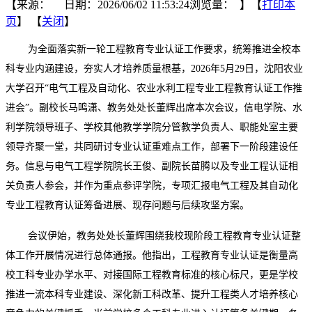
【来源： 日期：2026/06/02 11:53:24浏览量：
】【
打印本
页
】 【
关闭
】
为全面落实新一轮工程教育专业认证工作要求，统筹推进全校本
科专业内涵建设，夯实人才培养质量根基，2026年5月29日，沈阳农业
大学召开“电气工程及自动化、农业水利工程专业工程教育认证工作推
进会”。副校长马鸣潇、教务处处长董辉出席本次会议，信电学院、水
利学院领导班子、学校其他教学学院分管教学负责人、职能处室主要
领导齐聚一堂，共同研讨专业认证重难点工作，部署下一阶段建设任
务。信息与电气工程学院院长王俊、副院长苗腾以及专业工程认证相
关负责人参会，并作为重点参评学院，专项汇报电气工程及其自动化
专业工程教育认证筹备进展、现存问题与后续攻坚方案。
会议伊始，教务处处长董辉围绕我校现阶段工程教育专业认证整
体工作开展情况进行总体通报。他指出，工程教育专业认证是衡量高
校工科专业办学水平、对接国际工程教育标准的核心标尺，更是学校
推进一流本科专业建设、深化新工科改革、提升工程类人才培养核心