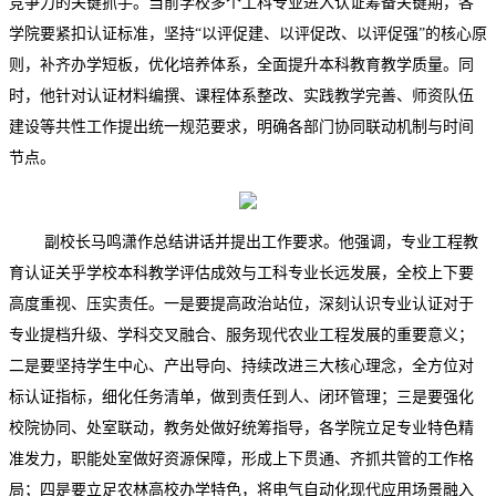
竞争力的关键抓手。当前学校多个工科专业进入认证筹备关键期，各
学院要紧扣认证标准，坚持“以评促建、以评促改、以评促强”的核心原
则，补齐办学短板，优化培养体系，全面提升本科教育教学质量。同
时，他针对认证材料编撰、课程体系整改、实践教学完善、师资队伍
建设等共性工作提出统一规范要求，明确各部门协同联动机制与时间
节点。
副校长马鸣潇作总结讲话并提出工作要求。他强调，专业工程教
育认证关乎学校本科教学评估成效与工科专业长远发展，全校上下要
高度重视、压实责任。一是要提高政治站位，深刻认识专业认证对于
专业提档升级、学科交叉融合、服务现代农业工程发展的重要意义；
二是要坚持学生中心、产出导向、持续改进三大核心理念，全方位对
标认证指标，细化任务清单，做到责任到人、闭环管理；三是要强化
校院协同、处室联动，教务处做好统筹指导，各学院立足专业特色精
准发力，职能处室做好资源保障，形成上下贯通、齐抓共管的工作格
局；四是要立足农林高校办学特色，将电气自动化现代应用场景融入